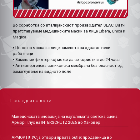
Во соработка со италијанскиот производител SEAC, Ви ги
претставуваме медицинските маски за лице Libera, Unica и
Magica
▪️ Целосна маска за лице наменета за здравствени
работници
▪️ Заменлив филтер кој може да се користи и до 24 часа
▪️ Антиалергенска силиконска мембрана без опасност од
замаглување на видното поле
Последни новости
Македонската иновација на најголемата светска сцена:
Армор Плус на INTERSCHUTZ 2026 во Хановер
AРМОР ПЛУС ја отвори првата outlet продавница во